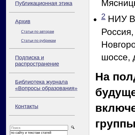
Мясницк
Публикационная этика
2
НИУ В
Архив
Россия
Статьи по авторам
Статьи по рубрикам
Новгор
шоссе, 
Подписка и
распространение
На пол
Библиотека журнала
«Вопросы образования»
будуще
включ
Контакты
группы
по сайту и текстам статей