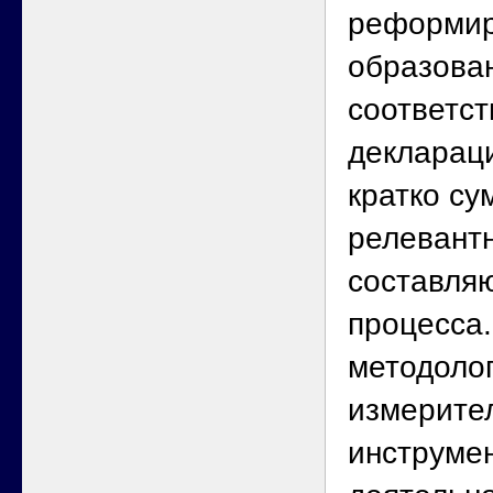
реформир
образова
соответст
деклараци
кратко с
релевант
составля
процесса
методолог
измерите
инструме