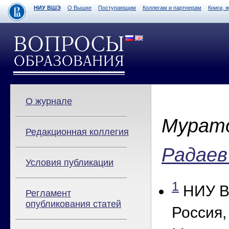
НИУ ВШЭ
О Вышке
Поступающим
Коллегам и партнерам
Книги, 
О журнале
Мурато
Редакционная коллегия
Радаев 
Условия публикации
1
НИУ В
Регламент
опубликования статей
Россия,