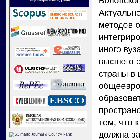
Болонског
Актуально
методов о
интегриро
иного вуз
высшего 
страны в 
общеевро
образова
пространс
тем, что к
должна з