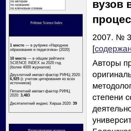
вузов 
по авторам
по названию
по ключевым словам
процес
Рейтинг Science Index
2007. № 3
1 место
— в рубрике «Народное
[
содержа
образование и педагогика» (2020)
10 место
— в общем рейтинге
Авторы п
SCIENCE INDEX за 2020 год
(более 4000 журналов)
оригинал
Двухлетний импакт-фактор РИНЦ 2020:
6,925
(с учетом цитирования из всех
источников)
методоло
Пятилетний импакт-фактор РИНЦ
степени с
2020:
3,483
Десятилетний индекс Хирша 2020
:
39
деятельн
универси
Индексирование журнала